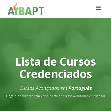
Toggl
navig
Lista de Cursos
Credenciados
Cursos Avançados em
Português
Haga clic aquí para cambiar a la lista de cursos avanzados en español